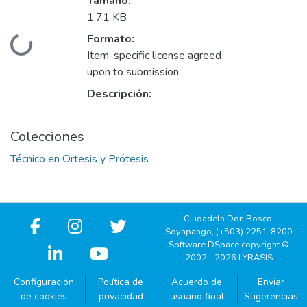
Tamaño:
1.71 KB
Formato:
Cargando...
Item-specific license agreed
upon to submission
Descripción:
Colecciones
Técnico en Ortesis y Prótesis
Ciudadela Don Bosco,
Soyapango, (+503) 2251-8200
Software DSpace copyright ©
2002 - 2026 LYRASIS
Configuración
Política de
Acuerdo de
Enviar
de cookies
privacidad
usuario final
Sugerencias