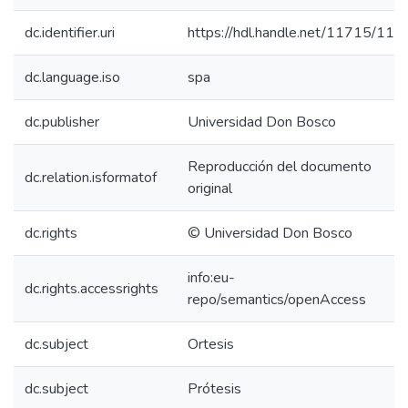
dc.identifier.uri
https://hdl.handle.net/11715/111
dc.language.iso
spa
dc.publisher
Universidad Don Bosco
Reproducción del documento
dc.relation.isformatof
original
dc.rights
© Universidad Don Bosco
info:eu-
dc.rights.accessrights
repo/semantics/openAccess
dc.subject
Ortesis
dc.subject
Prótesis