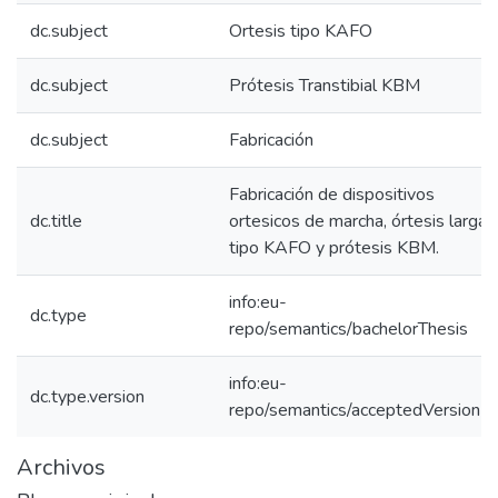
dc.subject
Ortesis tipo KAFO
dc.subject
Prótesis Transtibial KBM
dc.subject
Fabricación
Fabricación de dispositivos
dc.title
ortesicos de marcha, órtesis larga
tipo KAFO y prótesis KBM.
info:eu-
dc.type
repo/semantics/bachelorThesis
info:eu-
dc.type.version
repo/semantics/acceptedVersion
Archivos