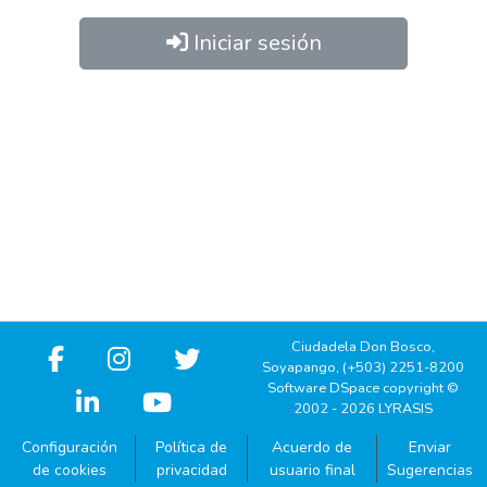
Iniciar sesión
¿Nuevo Usuario? Pulse aquí para
registrarse
¿Has olvidado tu contraseña?
Ciudadela Don Bosco,
Soyapango, (+503) 2251-8200
Software DSpace copyright ©
2002 - 2026 LYRASIS
Configuración
Política de
Acuerdo de
Enviar
de cookies
privacidad
usuario final
Sugerencias