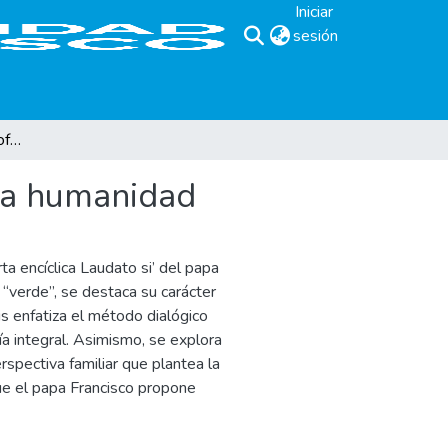
Iniciar
sesión
(current)
Laudato si': un desafío profético para la humanidad
 la humanidad
rta encíclica Laudato si’ del papa
 “verde”, se destaca su carácter
sis enfatiza el método dialógico
 integral. Asimismo, se explora
spectiva familiar que plantea la
que el papa Francisco propone