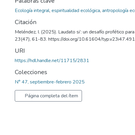
Palabras clave
Ecología integral
,
espiritualidad ecológica
,
antropología ec
Citación
Meléndez, I. (2025). Laudato si’: un desafío profético para
23(47), 61-83. https://doi.org/10.61604/typ.v23i47.491
URI
https://hdl.handle.net/11715/2831
Colecciones
N° 47, septiembre-febrero 2025
Página completa del ítem