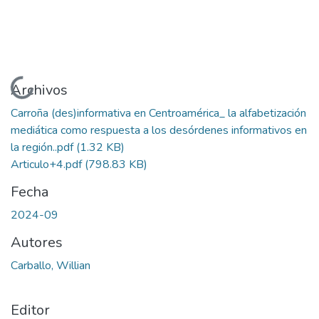
Cargando...
Archivos
Carroña (des)informativa en Centroamérica_ la alfabetización
mediática como respuesta a los desórdenes informativos en
la región..pdf
(1.32 KB)
Articulo+4.pdf
(798.83 KB)
Fecha
2024-09
Autores
Carballo, Willian
Editor