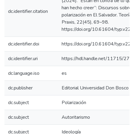
(2024). “Están en contra de lo que
han hecho creer”: Discursos sobre 
dc.identifier.citation
polarización en El Salvador. Teoría 
Praxis, 22(45), 69–98.
https://doi.org/10.61604/typ.v22
dc.identifier.doi
https://doi.org/10.61604/typ.v22
dc.identifier.uri
https://hdl.handle.net/11715/272
dc.language.iso
es
dc.publisher
Editorial Universidad Don Bosco
dc.subject
Polarización
dc.subject
Autoritarismo
dc.subject
Ideología