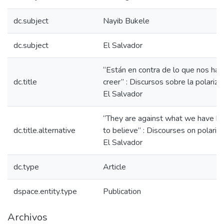
dc.subject
Nayib Bukele
dc.subject
El Salvador
“Están en contra de lo que nos ha
dc.title
creer” : Discursos sobre la polariza
El Salvador
“They are against what we have b
dc.title.alternative
to believe” : Discourses on polariza
El Salvador
dc.type
Article
dspace.entity.type
Publication
Archivos