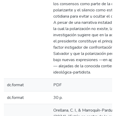
los consensos como parte de la du
polarizante y el silencio como estr
cotidiana para evitar u ocultar el con
A pesar de una narrativa instalada
la cual la polarización no existe, la
investigación sugiere que en la act
el presidente constituye el principa
factor instigador de confrontación 
Salvador y que la polarización pers
bajo nuevas expresiones —en apar
— alejadas de la conocida contien
ideológica-partidista.
dc.format
PDF
dc.format
30 p.
Orellana, C. I., & Marroquín-Parducci