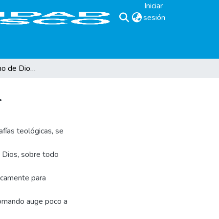
Iniciar
sesión
(current)
La Iglesia y el reino de Dios como relación salvífica.
.
afías teológicas, se
 Dios, sobre todo
nicamente para
o tomando auge poco a