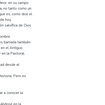
 decir, en su campo
ya, no tanto como un
que es, como dice el
 de hoy.
n salvífica de Dios
hombre.
 es llamada también
: en el Antiguo
 en la Pastoral.
idad desde el
historia. Pero es
ar a conocer la
asándose en la