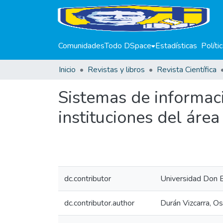
Comunidades
Todo DSpace
Estadísticas
Políti
Inicio
Revistas y libros
Revista Científica
Sistemas de informaci
instituciones del áre
dc.contributor
Universidad Don 
dc.contributor.author
Durán Vizcarra, Os