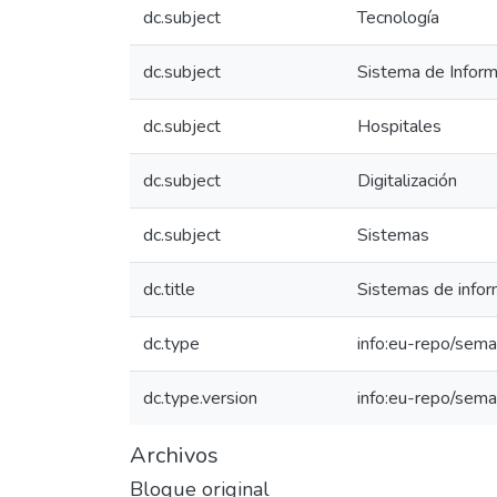
dc.subject
Tecnología
dc.subject
Sistema de Inform
dc.subject
Hospitales
dc.subject
Digitalización
dc.subject
Sistemas
dc.title
Sistemas de infor
dc.type
info:eu-repo/seman
dc.type.version
info:eu-repo/sema
Archivos
Bloque original