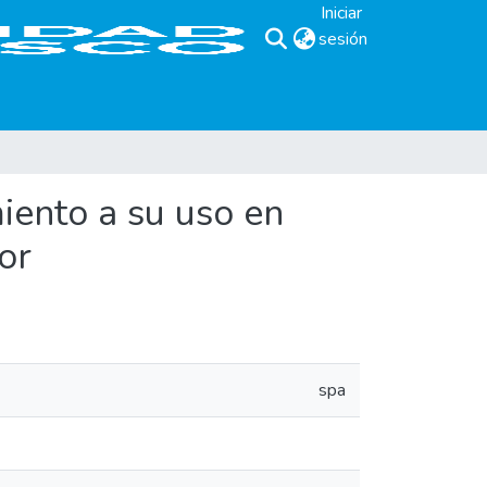
Iniciar
sesión
(current)
iento a su uso en
or
spa