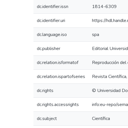
dc.identifier.issn
1814-6309
dc.identifier.uri
https://hdl.handl
dc.language.iso
spa
dc.publisher
Editorial Univers
dc.relation.isformatof
Reproducción del 
dc.relation.ispartofseries
Revista Científica
dc.rights
© Universidad Do
dc.rights.accessrights
info:eu-repo/sem
dc.subject
Científica