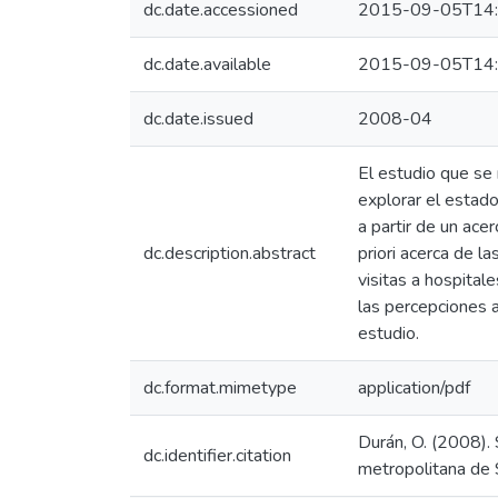
dc.date.accessioned
2015-09-05T14:
dc.date.available
2015-09-05T14:
dc.date.issued
2008-04
El estudio que se 
explorar el estado
a partir de un ace
dc.description.abstract
priori acerca de la
visitas a hospital
las percepciones a
estudio.
dc.format.mimetype
application/pdf
Durán, O. (2008). 
dc.identifier.citation
metropolitana de S