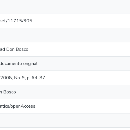
e.net/11715/305
idad Don Bosco
documento original
, 2008, No. 9, p. 64-87
n Bosco
antics/openAccess