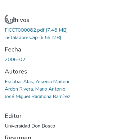
Cargando...
Archivos
FICCT000082.pdf
(7.48 MB)
instaladores.zip
(6.59 MB)
Fecha
2006-02
Autores
Escobar Alas, Yesenia Marleni
Ardon Rivera, Mario Antonio
José Miguel Barahona Ramírez
Editor
Universidad Don Bosco
Resumen