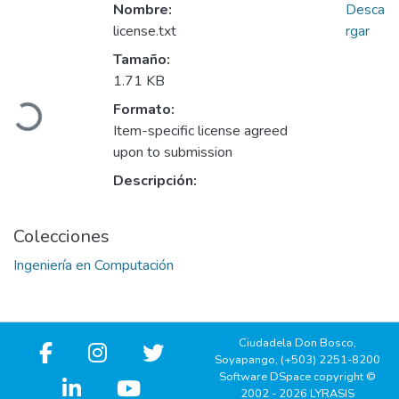
Nombre:
Desca
license.txt
rgar
Tamaño:
Cargando...
1.71 KB
Formato:
Item-specific license agreed
upon to submission
Descripción:
Colecciones
Ingeniería en Computación
Ciudadela Don Bosco,
Soyapango, (+503) 2251-8200
Software DSpace copyright ©
2002 - 2026 LYRASIS