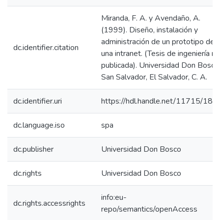
Miranda, F. A. y Avendaño, A.
(1999). Diseño, instalación y
administración de un prototipo de
dc.identifier.citation
una intranet. (Tesis de ingeniería no
publicada). Universidad Don Bosco
San Salvador, El Salvador, C. A.
dc.identifier.uri
https://hdl.handle.net/11715/183
dc.language.iso
spa
dc.publisher
Universidad Don Bosco
dc.rights
Universidad Don Bosco
info:eu-
dc.rights.accessrights
repo/semantics/openAccess