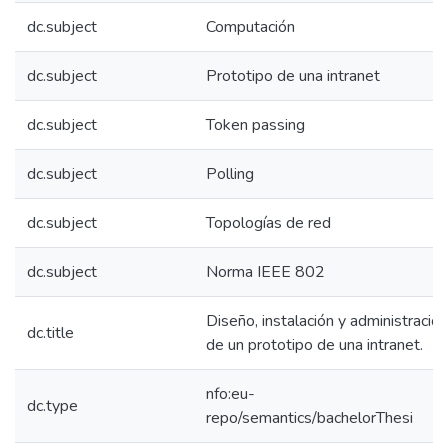
dc.subject
Computación
dc.subject
Prototipo de una intranet
dc.subject
Token passing
dc.subject
Polling
dc.subject
Topologías de red
dc.subject
Norma IEEE 802
Diseño, instalación y administración
dc.title
de un prototipo de una intranet.
nfo:eu-
dc.type
repo/semantics/bachelorThesi