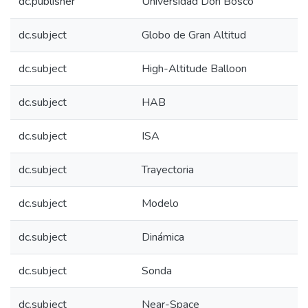
dc.publisher
Universidad Don Bosco
dc.subject
Globo de Gran Altitud
dc.subject
High-Altitude Balloon
dc.subject
HAB
dc.subject
ISA
dc.subject
Trayectoria
dc.subject
Modelo
dc.subject
Dinámica
dc.subject
Sonda
dc.subject
Near-Space