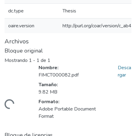
dc.type
Thesis
oaire.version
http://purl.org/coar/version/c_ab
Archivos
Bloque original
Mostrando
1 - 1 de 1
Nombre:
Desca
FIMCT000082.pdf
rgar
Tamaño:
9.82 MB
Formato:
gando...
Adobe Portable Document
Format
Bloque de licencias