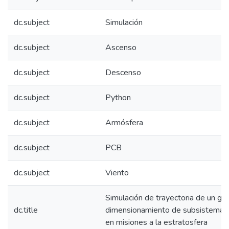
dc.subject
Simulación
dc.subject
Ascenso
dc.subject
Descenso
dc.subject
Python
dc.subject
Armósfera
dc.subject
PCB
dc.subject
Viento
Simulación de trayectoria de un gl
dc.title
dimensionamiento de subsistema 
en misiones a la estratosfera