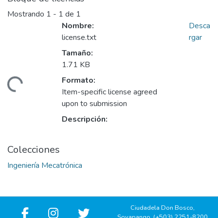
Mostrando
1 - 1 de 1
Nombre:
Desca
license.txt
rgar
Tamaño:
1.71 KB
Formato:
gando...
Item-specific license agreed
upon to submission
Descripción:
Colecciones
Ingeniería Mecatrónica
Ciudadela Don Bosco,
Soyapango, (+503) 2251-8200