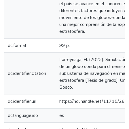
el país se avance en el conocimien
diferentes factores que influyen en
movimiento de los globos-sonda, l
una mejor comprensión de la explor
estratosfera.
dc.format
99 p.
Larreynaga, H. (2023). Simulación 
de un globo sonda para dimension
dc.identifier.citation
subsistema de navegación en misio
estratosfera [Tesis de grado]. Uni
Bosco.
dc.identifier.uri
https://hdl.handle.net/11715/263
dc.language.iso
es