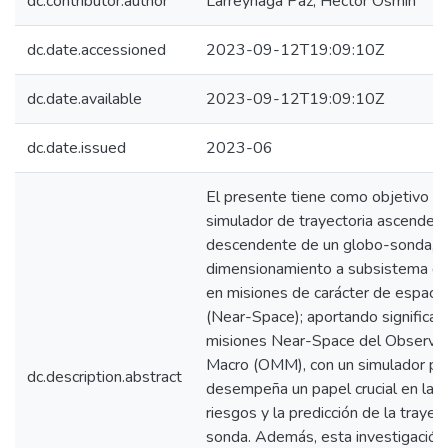
dc.contributor.author
Larreynaga Paz, Héctor Osmin
dc.date.accessioned
2023-09-12T19:09:10Z
dc.date.available
2023-09-12T19:09:10Z
dc.date.issued
2023-06
El presente tiene como objetivo de
simulador de trayectoria ascenden
descendente de un globo-sonda, a
dimensionamiento a subsistema de
en misiones de carácter de espaci
(Near-Space); aportando significati
misiones Near-Space del Observat
Macro (OMM), con un simulador pre
dc.description.abstract
desempeña un papel crucial en la m
riesgos y la predicción de la trayec
sonda. Además, esta investigación