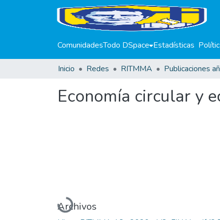
Comunidades
Todo DSpace
Estadísticas
Políti
Inicio
Redes
RITMMA
Publicaciones a
Economía circular y e
Cargando...
Archivos