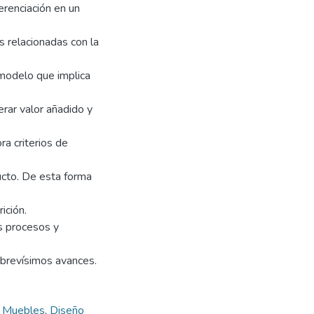
erenciación en un
s relacionadas con la
 modelo que implica
erar valor añadido y
ra criterios de
ucto. De esta forma
ición.
s procesos y
 brevísimos avances.
e Muebles
,
Diseño