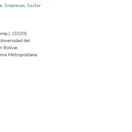
le
,
Empresas
,
Sector
Comp.). (2020).
Universidad del
 Bolívar,
oma Metropolitana.