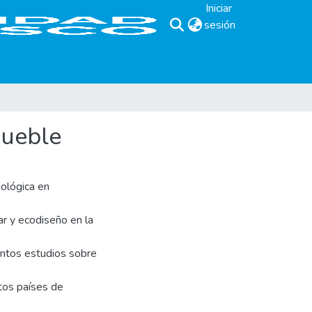
Iniciar
sesión
(current)
mueble
ológica en
r y ecodiseño en la
intos estudios sobre
tos países de