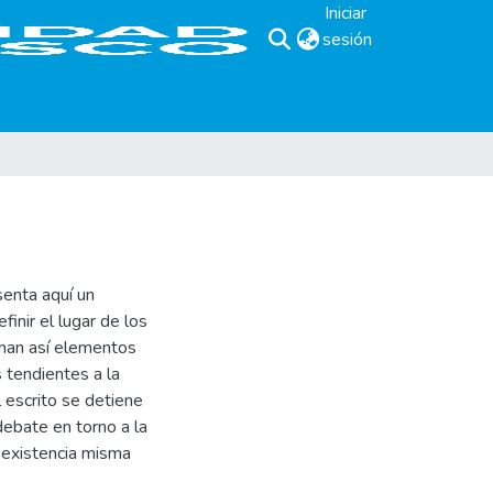
Iniciar
sesión
(current)
senta aquí un
inir el lugar de los
rnan así elementos
 tendientes a la
l escrito se detiene
ebate en torno a la
 existencia misma