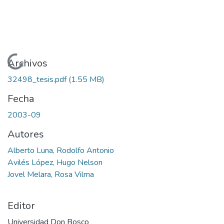
Cargando...
Archivos
32498_tesis.pdf
(1.55 MB)
Fecha
2003-09
Autores
Alberto Luna, Rodolfo Antonio
Avilés López, Hugo Nelson
Jovel Melara, Rosa Vilma
Editor
Universidad Don Bosco