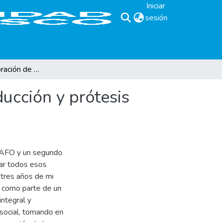
Iniciar
sesión
(current)
Proceso de elaboración de órtesis unilateral en abducción y prótesis transtibial endoesquelética tipo KBM.
ducción y prótesis
 KAFO y un segundo
ar todos esos
 tres años de mi
o como parte de un
integral y
 social, tomando en