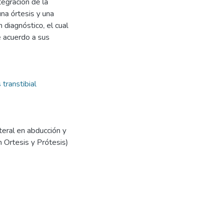
tegración de la
na órtesis y una
n diagnóstico, el cual
e acuerdo a sus
 transtibial
teral en abducción y
n Ortesis y Prótesis)