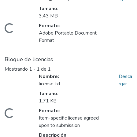
Tamaño:
3.43 MB
Formato:
rgando...
Adobe Portable Document
Format
Bloque de licencias
Mostrando
1 - 1 de 1
Nombre:
Desca
license.txt
rgar
Tamaño:
1.71 KB
Formato:
rgando...
Item-specific license agreed
upon to submission
Descripción: