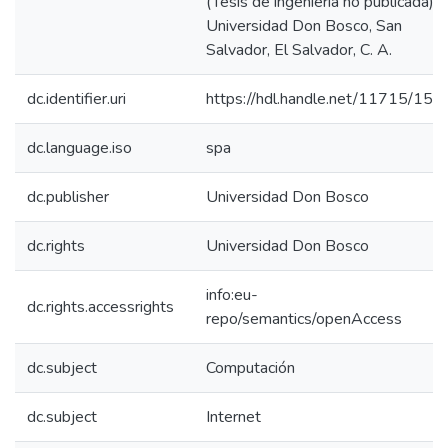
(Tesis de ingeniería no publicada).
Universidad Don Bosco, San
Salvador, El Salvador, C. A.
dc.identifier.uri
https://hdl.handle.net/11715/159
dc.language.iso
spa
dc.publisher
Universidad Don Bosco
dc.rights
Universidad Don Bosco
info:eu-
dc.rights.accessrights
repo/semantics/openAccess
dc.subject
Computación
dc.subject
Internet