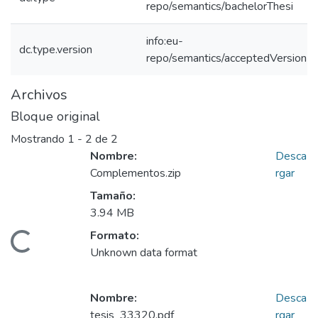
repo/semantics/bachelorThesi
info:eu-
dc.type.version
repo/semantics/acceptedVersion
Archivos
Bloque original
Mostrando
1 - 2 de 2
Nombre:
Desca
Complementos.zip
rgar
Tamaño:
3.94 MB
Formato:
rgando...
Unknown data format
Nombre:
Desca
tesis_33320.pdf
rgar