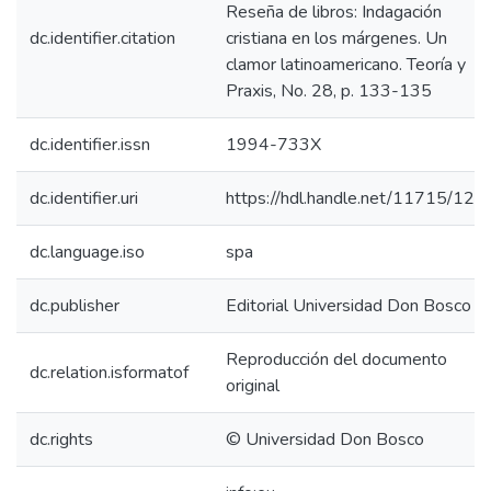
Reseña de libros: Indagación
dc.identifier.citation
cristiana en los márgenes. Un
clamor latinoamericano. Teoría y
Praxis, No. 28, p. 133-135
dc.identifier.issn
1994-733X
dc.identifier.uri
https://hdl.handle.net/11715/120
dc.language.iso
spa
dc.publisher
Editorial Universidad Don Bosco
Reproducción del documento
dc.relation.isformatof
original
dc.rights
© Universidad Don Bosco