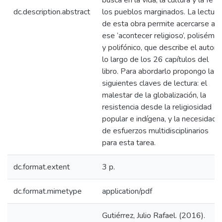
busca en la vida, la cultura y la fe d
dc.description.abstract
los pueblos marginados. La lectura
de esta obra permite acercarse a
ese ‘acontecer religioso’, polisémic
y polifónico, que describe el autor 
lo largo de los 26 capítulos del
libro. Para abordarlo propongo las
siguientes claves de lectura: el
malestar de la globalización, la
resistencia desde la religiosidad
popular e indígena, y la necesidad
de esfuerzos multidisciplinarios
para esta tarea.
dc.format.extent
3 p.
dc.format.mimetype
application/pdf
Gutiérrez, Julio Rafael. (2016).