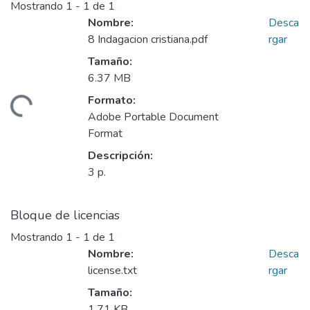
Mostrando
1 - 1 de 1
Nombre:
Desca
8 Indagacion cristiana.pdf
rgar
Tamaño:
6.37 MB
Formato:
gando...
Adobe Portable Document
Format
Descripción:
3 p.
Bloque de licencias
Mostrando
1 - 1 de 1
Nombre:
Desca
license.txt
rgar
Tamaño:
1.71 KB