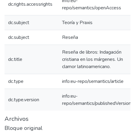
info:eu-
dc.rights.accessrights
repo/semantics/openAccess
dc.subject
Teoría y Praxis
dc.subject
Reseña
Reseña de libros: Indagación
dc.title
cristiana en los márgenes. Un
clamor latinoamericano.
dc.type
info:eu-repo/semantics/article
info:eu-
dc.type.version
repo/semantics/publishedVersion
Archivos
Bloque original