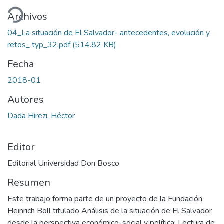
ando...
Archivos
04_La situación de El Salvador- antecedentes, evolución y
retos_ typ_32.pdf
(514.82 KB)
Fecha
2018-01
Autores
Dada Hirezi, Héctor
Editor
Editorial Universidad Don Bosco
Resumen
Este trabajo forma parte de un proyecto de la Fundación
Heinrich Böll titulado Análisis de la situación de El Salvador
desde la perspectiva económico-social y política: Lectura de