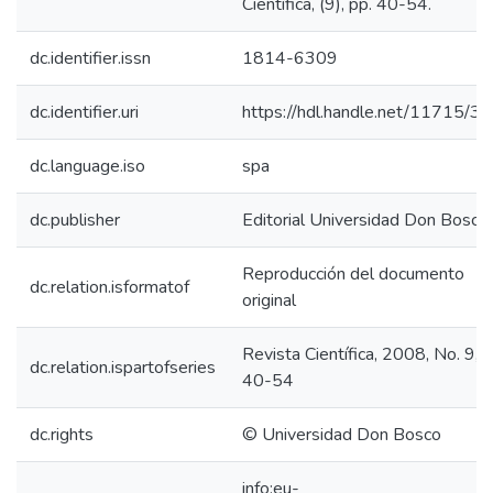
Científica, (9), pp. 40-54.
dc.identifier.issn
1814-6309
dc.identifier.uri
https://hdl.handle.net/11715/3
dc.language.iso
spa
dc.publisher
Editorial Universidad Don Bosco
Reproducción del documento
dc.relation.isformatof
original
Revista Científica, 2008, No. 9, p
dc.relation.ispartofseries
40-54
dc.rights
© Universidad Don Bosco
info:eu-