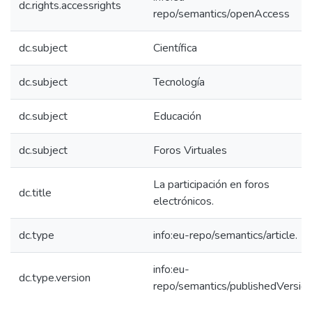
dc.rights.accessrights
repo/semantics/openAccess
dc.subject
Científica
dc.subject
Tecnología
dc.subject
Educación
dc.subject
Foros Virtuales
La participación en foros
dc.title
electrónicos.
dc.type
info:eu-repo/semantics/article.
info:eu-
dc.type.version
repo/semantics/publishedVersio