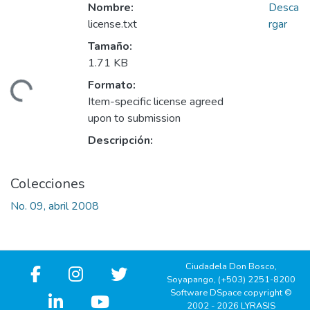
Nombre:
Desca
license.txt
rgar
Tamaño:
1.71 KB
Formato:
gando...
Item-specific license agreed
upon to submission
Descripción:
Colecciones
No. 09, abril 2008
Ciudadela Don Bosco,
Soyapango, (+503) 2251-8200
Software DSpace copyright ©
2002 - 2026 LYRASIS