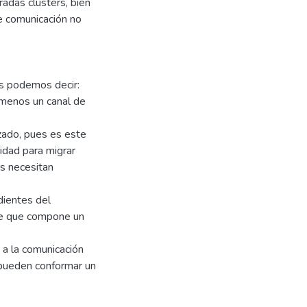
adas clusters, bien
e comunicación no
s podemos decir:
 menos un canal de
izado, pues es este
idad para migrar
rs necesitan
dientes del
re que compone un
a la comunicación
 pueden conformar un