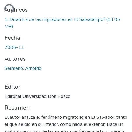
ando...
Archivos
1. Dinamica de las migraciones en El Salvador.pdf
(14.86
MB)
Fecha
2006-11
Autores
Sermeño, Arnoldo
Editor
Editorial Universidad Don Bosco
Resumen
El autor analiza el fenómeno migratorio en El Salvador, tanto
el que se dio en su interior, como hacia el exterior. Hace un
análisis minucioso de las causas que forzaron a la migración.