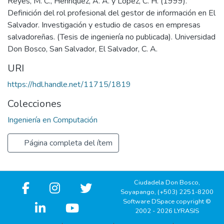
Reyes, M. C., Henríquez, A. A. y López, C. H. (1999).
Definición del rol profesional del gestor de información en El
Salvador. Investigación y estudio de casos en empresas
salvadoreñas. (Tesis de ingeniería no publicada). Universidad
Don Bosco, San Salvador, El Salvador, C. A.
URI
https://hdl.handle.net/11715/1819
Colecciones
Ingeniería en Computación
Página completa del ítem
Ciudadela Don Bosco,
Soyapango, (+503) 2251-8200
Software DSpace copyright ©
2002 - 2026 LYRASIS