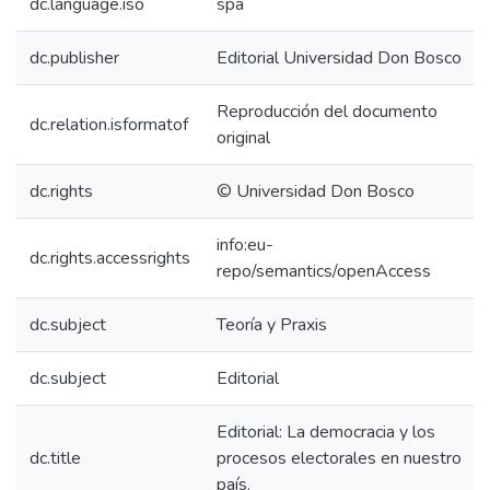
dc.language.iso
spa
dc.publisher
Editorial Universidad Don Bosco
Reproducción del documento
dc.relation.isformatof
original
dc.rights
© Universidad Don Bosco
info:eu-
dc.rights.accessrights
repo/semantics/openAccess
dc.subject
Teoría y Praxis
dc.subject
Editorial
Editorial: La democracia y los
dc.title
procesos electorales en nuestro
país.