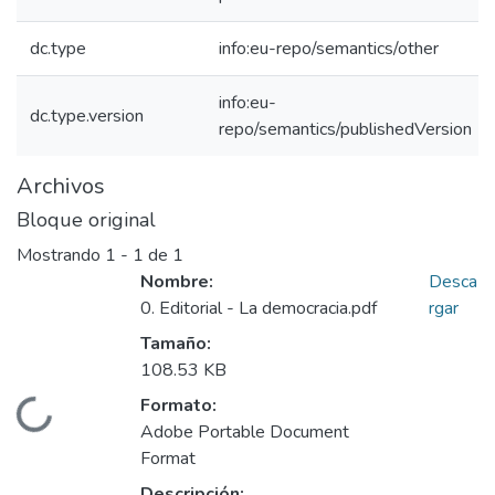
dc.type
info:eu-repo/semantics/other
info:eu-
dc.type.version
repo/semantics/publishedVersion
Archivos
Bloque original
Mostrando
1 - 1 de 1
Nombre:
Desca
0. Editorial - La democracia.pdf
rgar
Tamaño:
108.53 KB
Formato:
Cargando...
Adobe Portable Document
Format
Descripción: