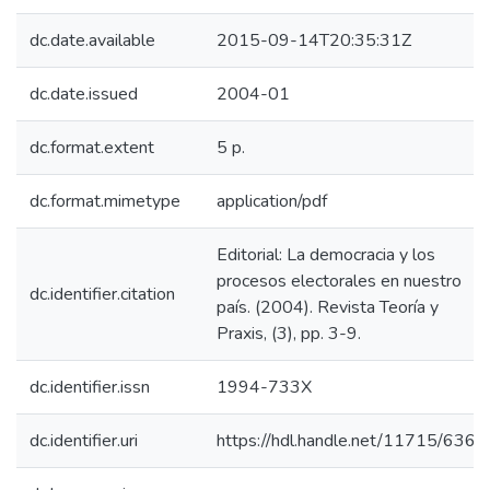
dc.date.available
2015-09-14T20:35:31Z
dc.date.issued
2004-01
dc.format.extent
5 p.
dc.format.mimetype
application/pdf
Editorial: La democracia y los
procesos electorales en nuestro
dc.identifier.citation
país. (2004). Revista Teoría y
Praxis, (3), pp. 3-9.
dc.identifier.issn
1994-733X
dc.identifier.uri
https://hdl.handle.net/11715/636