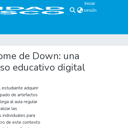
Iniciar
sesión
(current)
drome de Down: una
o educativo digital
 estudiante adquirir
uipado de artefactos
lega al aula regular
alizar las
 individuales para
ntro de este contexto