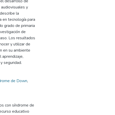
 el desarrollo de
 audiovisuales y
 describe la
a en tecnología para
o grado de primaria
nvestigación de
 caso. Los resultados
ocer y utilizar de
an en su ambiente
 aprendizaje,
 y seguridad.
drome de Down
,
ños con síndrome de
ecurso educativo