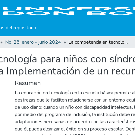
cas del repositorio
No. 28, enero - junio 2024
La competencia en tecnología para niños con síndrome de Down: una aproximación desde la Implementación de un recurso educativo digital
cnología para niños con sín
a Implementación de un recurs
Resumen
La educación en tecnología en la escuela básica permite al
destrezas que le faciliten relacionarse con un entorno eq
de uso diario; cuando un niño con discapacidad intelectual l
por medio del programa de inclusión, la institución debe re
adaptaciones necesarias de acuerdo con las características
que él pueda alcanzar el éxito en su proceso escolar. De