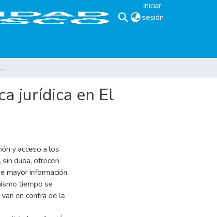
Iniciar
sesión
(current)
sobre legislación en informática jurídica en El Salvador
a jurídica en El
ción y acceso a los
 sin duda, ofrecen
de mayor información
 mismo tiempo se
 van en contra de la