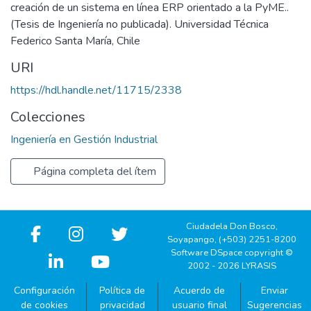
creación de un sistema en línea ERP orientado a la PyME..
(Tesis de Ingeniería no publicada). Universidad Técnica
Federico Santa María, Chile
URI
https://hdl.handle.net/11715/2338
Colecciones
Ingeniería en Gestión Industrial
Página completa del ítem
Ciudadela Don Bosco,
Soyapango, (+503) 2251-8200
Software DSpace copyright ©
2002 - 2026 LYRASIS
Configuración
Política de
Acuerdo de
Enviar
de cookies
privacidad
usuario final
Sugerencias