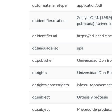
dc.format.mimetype
application/pdf
Zelaya, C. M. (1999)
dc.identifier.citation
publicada). Univers
dc.identifier.uri
https://hdl.handle
dc.language.iso
spa
dc.publisher
Universidad Don Bo
dc.rights
Universidad Don Bo
dc.rights.accessrights
info:eu-repo/seman
dc.subject
Ortesis y prótesis
dc.subject
Proceso de producc