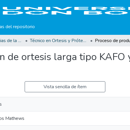
cas del repositorio
Facultad de Ciencias de la Rehabilitación
Técnico en Ortesis y Prótesis
 de ortesis larga tipo KAFO y
Vista sencilla de ítem
s
rlos Mathews