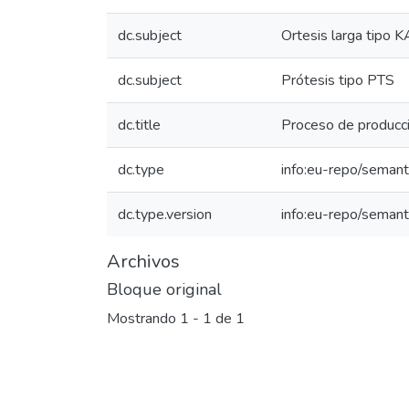
dc.subject
Ortesis larga tipo 
dc.subject
Prótesis tipo PTS
dc.title
Proceso de producció
dc.type
info:eu-repo/semant
dc.type.version
info:eu-repo/semant
Archivos
Bloque original
Mostrando
1 - 1 de 1