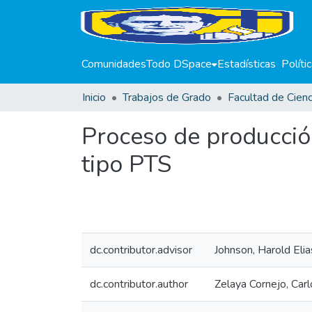
Comunidades
Todo DSpace
Estadísticas
Políti
Inicio
Trabajos de Grado
Proceso de producción
tipo PTS
dc.contributor.advisor
Johnson, Harold Elia
dc.contributor.author
Zelaya Cornejo, Ca