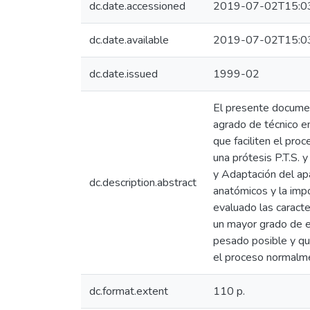
dc.date.accessioned
2019-07-02T15:0
dc.date.available
2019-07-02T15:0
dc.date.issued
1999-02
El presente documen
agrado de técnico en
que faciliten el pro
una prótesis P.T.S. 
y Adaptación del apa
dc.description.abstract
anatómicos y la imp
evaluado las caracte
un mayor grado de e
pesado posible y qu
el proceso normalmen
dc.format.extent
110 p.