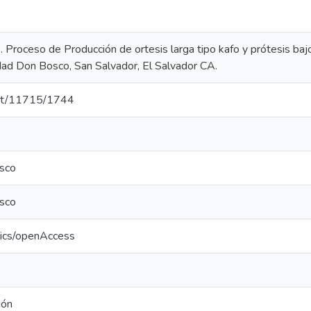
. Proceso de Producción de ortesis larga tipo kafo y prótesis bajo
idad Don Bosco, San Salvador, El Salvador CA.
.net/11715/1744
sco
sco
tics/openAccess
ión