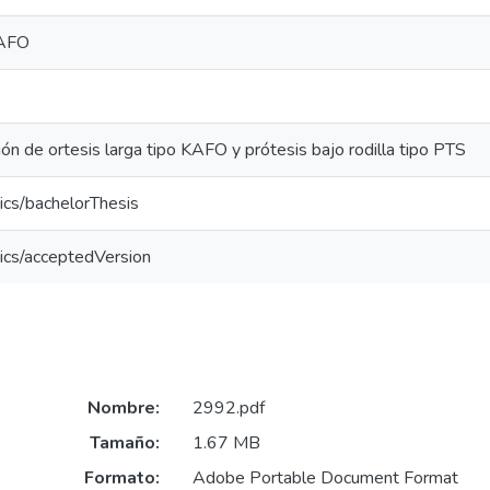
KAFO
n de ortesis larga tipo KAFO y prótesis bajo rodilla tipo PTS
ics/bachelorThesis
ics/acceptedVersion
Nombre:
2992.pdf
Tamaño:
1.67 MB
Formato:
Adobe Portable Document Format