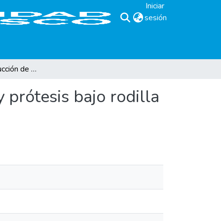
Iniciar
sesión
(current)
Proceso de producción de ortesis larga tipo KAFO y prótesis bajo rodilla tipo PTS
 prótesis bajo rodilla