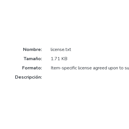
Nombre:
license.txt
Tamaño:
1.71 KB
Formato:
Item-specific license agreed upon to s
Descripción: