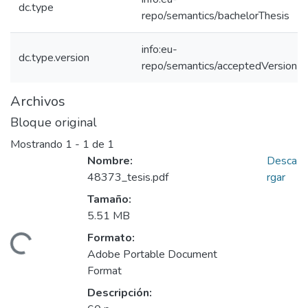
dc.type
repo/semantics/bachelorThesis
info:eu-
dc.type.version
repo/semantics/acceptedVersion
Archivos
Bloque original
Mostrando
1 - 1 de 1
Nombre:
Desca
48373_tesis.pdf
rgar
Tamaño:
5.51 MB
Formato:
Cargando...
Adobe Portable Document
Format
Descripción: