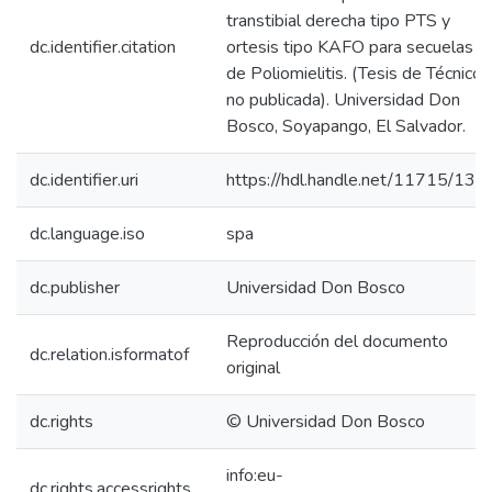
transtibial derecha tipo PTS y
dc.identifier.citation
ortesis tipo KAFO para secuelas
de Poliomielitis. (Tesis de Técnico
no publicada). Universidad Don
Bosco, Soyapango, El Salvador.
dc.identifier.uri
https://hdl.handle.net/11715/131
dc.language.iso
spa
dc.publisher
Universidad Don Bosco
Reproducción del documento
dc.relation.isformatof
original
dc.rights
© Universidad Don Bosco
info:eu-
dc.rights.accessrights