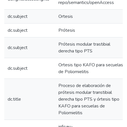
repo/semantics/openAccess
dc.subject
Ortesis
dc.subject
Prótesis
Prótesis modular trastibial
dc.subject
derecha tipo PTS
Ortesis tipo KAFO para secuelas
dc.subject
de Poliomielitis
Proceso de elaboración de
prótesis modular transtibial
dc.title
derecha tipo PTS y órtesis tipo
KAFO para secuelas de
Poliomielitis
info:eu-