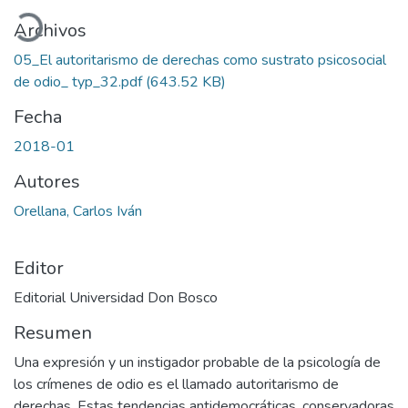
argando...
Archivos
05_El autoritarismo de derechas como sustrato psicosocial
de odio_ typ_32.pdf
(643.52 KB)
Fecha
2018-01
Autores
Orellana, Carlos Iván
Editor
Editorial Universidad Don Bosco
Resumen
Una expresión y un instigador probable de la psicología de
los crímenes de odio es el llamado autoritarismo de
derechas. Estas tendencias antidemocráticas, conservadoras