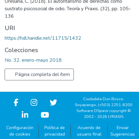
Orellana, C. (2018). El autoritarismo de derechas como
sustrato psicosocial de odio. Teoría y Praxis. (32), pp. 105-
136
URI
https://hdl.handle.net/11715/1432
Colecciones
No. 32. enero-mayo 2018
Página completa del ítem
Ciudadela Don Bosco,
Soyapango, (+503) 2251-8200
Software DSpace copyright ©
2002 - 2026 LYRASIS
Configuración
Política de
Acuerdo de
Enviar
de cookies
privacidad
usuario final
Sugerencias