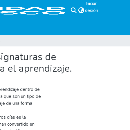
Iniciar
sesión
(current)
un cd interactivo para las asignaturas de programación I y II como herramienta de apoyo para el aprendizaje.
signaturas de
 el aprendizaje.
prendizaje dentro de
ia que son un tipo de
aje de una forma
os días es la
han convertido en