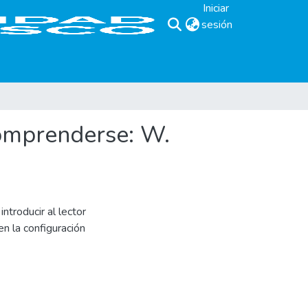
Iniciar
sesión
(current)
omprenderse: W.
ntroducir al lector
en la configuración