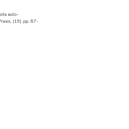
ita auto-
axis, (19), pp. 87-