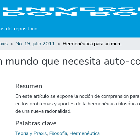
cas del repositorio
axis
No. 19, julio 2011
Hermenéutica para un mundo que necesita auto-comprenderse: W. Dilthey y Heidegger.
n mundo que necesita auto-c
Resumen
En este artículo se expone la noción de comprensión para i
en los problemas y aportes de la hermenéutica filosófica 
de una nueva racionalidad.
Palabras clave
Teoría y Praxis
,
Filosofía
,
Hermenéutica