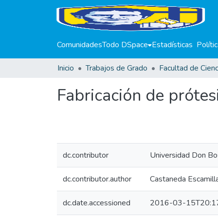
Comunidades
Todo DSpace
Estadísticas
Políti
Inicio
Trabajos de Grado
Fabricación de prótesi
dc.contributor
Universidad Don Bo
dc.contributor.author
Castaneda Escamill
dc.date.accessioned
2016-03-15T20:1