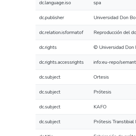
dc.language.iso
spa
dc.publisher
Universidad Don Bo
dc.relation.isformatof
Reproducción del do
dc.rights
© Universidad Don
dc.rights.accessrights
info:eu-repo/seman
dc.subject
Ortesis
dc.subject
Prótesis
dc.subject
KAFO
dc.subject
Prótesis Transtibial