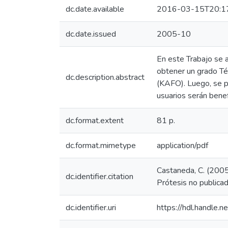
dc.date.available
2016-03-15T20:1
dc.date.issued
2005-10
En este Trabajo se a
obtener un grado Técn
dc.description.abstract
(KAFO). Luego, se pl
usuarios serán benef
dc.format.extent
81 p.
dc.format.mimetype
application/pdf
Castaneda, C. (2005)
dc.identifier.citation
Prótesis no publica
dc.identifier.uri
https://hdl.handle