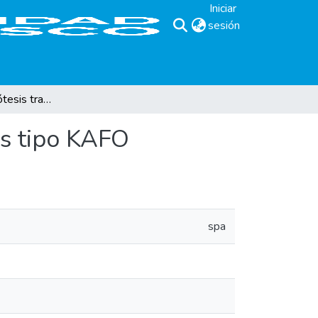
Iniciar
sesión
(current)
Fabricación de prótesis transtibial tipo PTB y ortesis tipo KAFO
sis tipo KAFO
spa