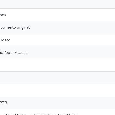
sco
cumento original
 Bosco
tics/openAccess
 PTB