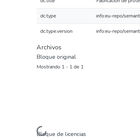
dc.title
Fabricación de próte
dc.type
info:eu-repo/semant
dc.type.version
info:eu-repo/semant
Archivos
Bloque original
Mostrando
1 - 1 de 1
Cargando...
Bloque de licencias