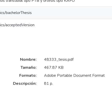
sis transtibial tipo PTB y ortesis tipo KAFO
ics/bachelorThesis
ics/acceptedVersion
Nombre:
48333_tesis.pdf
Tamaño:
467.87 KB
Formato:
Adobe Portable Document Format
Descripción:
81 p.