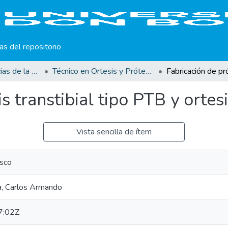
cas del repositorio
Facultad de Ciencias de la Rehabilitación
Técnico en Ortesis y Prótesis
s transtibial tipo PTB y orte
Vista sencilla de ítem
sco
a, Carlos Armando
7:02Z