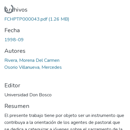
Cargando...
Archivos
FCHPTP000043.pdf
(1.26 MB)
Fecha
1998-09
Autores
Rivera, Morena Del Carmen
Osorio Villanueva, Mercedes
Editor
Universidad Don Bosco
Resumen
El presente trabajo tiene por objeto ser un instrumento que
contribuya a la orientación de los agentes de pastoral que
se dedica a catequizar a jóvenes sobre el sacramento de la