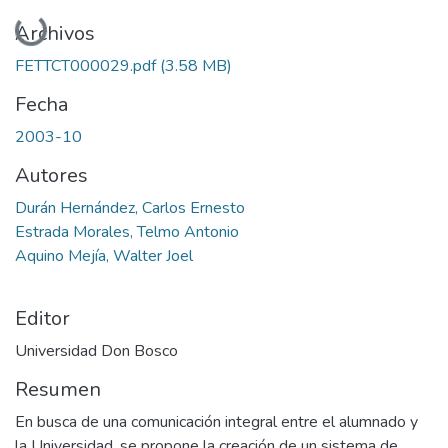
Cargando...
Archivos
FETTCT000029.pdf
(3.58 MB)
Fecha
2003-10
Autores
Durán Hernández, Carlos Ernesto
Estrada Morales, Telmo Antonio
Aquino Mejía, Walter Joel
Editor
Universidad Don Bosco
Resumen
En busca de una comunicación integral entre el alumnado y
la Universidad, se propone la creación de un sistema de