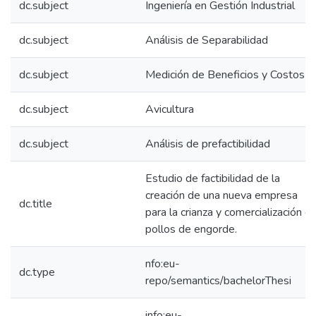
dc.subject
Ingeniería en Gestión Industrial
dc.subject
Análisis de Separabilidad
dc.subject
Medición de Beneficios y Costos
dc.subject
Avicultura
dc.subject
Análisis de prefactibilidad
Estudio de factibilidad de la
creación de una nueva empresa
dc.title
para la crianza y comercialización d
pollos de engorde.
nfo:eu-
dc.type
repo/semantics/bachelorThesi
info:eu-