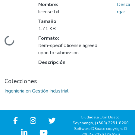
Nombre:
Desca
license.txt
rgar
Tamaño:
1.71 KB
Formato:
Cargando...
Item-specific license agreed
upon to submission
Descripción:
Colecciones
Ingeniería en Gestión Industrial
Ciudadela Don Bosco,
Soyapango, (+503) 2251-8200
Software DSpace copyright ©
2002 - 2026 LYRASIS