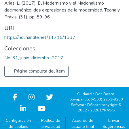
Arias, L. (2017). El Modernismo y el Nacionalismo
decimonónico: dos expresiones de la modernidad. Teoría y
Praxis, (31), pp. 89-96
URI
https://hdl.handle.net/11715/1337
Colecciones
No. 31, junio-diciembre 2017
Página completa del ítem
Ciudadela Don Bosco,
Soyapango, (+503) 2251-8200
Software DSpace copyright ©
2002 - 2026 LYRASIS
Configuración
Política de
Acuerdo de
Enviar
de cookies
privacidad
usuario final
Sugerencias