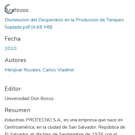
Cargando...
Archivos
Disminucion del Desperdicio en la Produccion de Tanques
Soplado.pdf
(4.68 MB)
Fecha
2010
Autores
Menjívar Rosales, Carlos Vladimir
Editor
Universidad Don Bosco
Resumen
Industrias PROTECNO S.A., es una empresa que nace en
Centroamérica, en la ciudad de San Salvador, República de
El Salvador, el día tres de Septiembre de 1976 con el