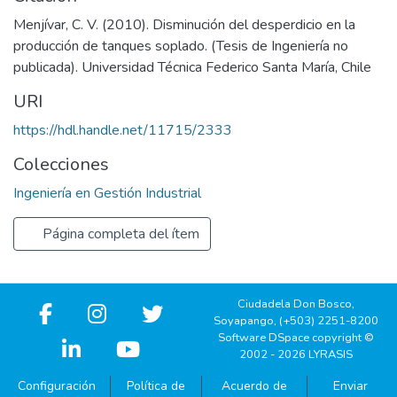
Menjívar, C. V. (2010). Disminución del desperdicio en la
producción de tanques soplado. (Tesis de Ingeniería no
publicada). Universidad Técnica Federico Santa María, Chile
URI
https://hdl.handle.net/11715/2333
Colecciones
Ingeniería en Gestión Industrial
Página completa del ítem
Ciudadela Don Bosco,
Soyapango, (+503) 2251-8200
Software DSpace copyright ©
2002 - 2026 LYRASIS
Configuración
Política de
Acuerdo de
Enviar