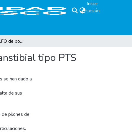
Iniciar
sesión
(current)
Fabricación de KAFO de polipropileno y prótesis transtibial tipo PTS
nstibial tipo PTS
is se han dado a
falta de sus
s de pilones de
rticulaciones.