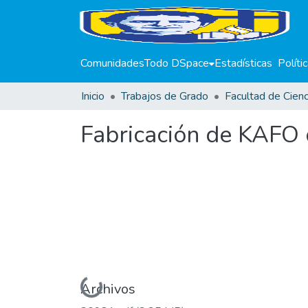
Comunidades
Todo DSpace
Estadísticas
Políti
Inicio
Trabajos de Grado
Fabricación de KAFO d
Cargando...
Archivos