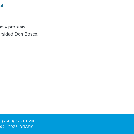
al
no y prótesis
versidad Don Bosco,
, (+503) 2251-8200
002 - 2026 LYRASIS