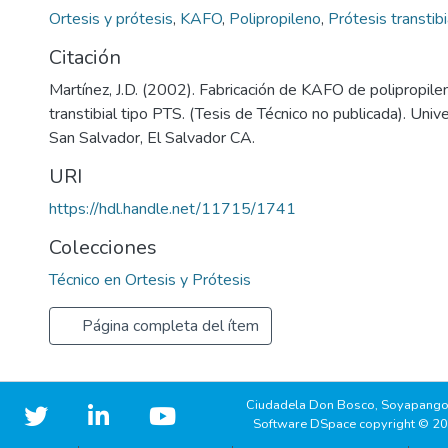
Ortesis y prótesis
,
KAFO
,
Polipropileno
,
Prótesis transtibi
Citación
Martínez, J.D. (2002). Fabricación de KAFO de polipropile
transtibial tipo PTS. (Tesis de Técnico no publicada). Uni
San Salvador, El Salvador CA.
URI
https://hdl.handle.net/11715/1741
Colecciones
Técnico en Ortesis y Prótesis
Página completa del ítem
Ciudadela Don Bosco, Soyapango
Software DSpace copyright © 2