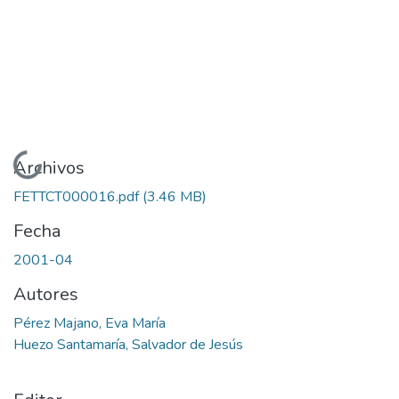
Cargando...
Archivos
FETTCT000016.pdf
(3.46 MB)
Fecha
2001-04
Autores
Pérez Majano, Eva María
Huezo Santamaría, Salvador de Jesús