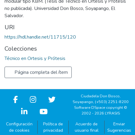
modular tipo KBM. (Tesis de Técnico en Ortesis y Prótesis
no publicada). Universidad Don Bosco, Soyapango, El
Salvador.
URI
https://hdl.handle.net/11715/120
Colecciones
Técnico en Ortesis y Prótesis
Página completa del ítem
Ciudadela Don Bosco,
Soyapango, (+503) 2251-8200
Software DSpace copyright ©
2002 - 2026 LYRASIS
Configuración
Política de
Acuerdo de
Enviar
de cookies
privacidad
usuario final
Sugerencias