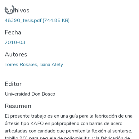
Cargando...
Archivos
48390_tesis.pdf
(744.85 KB)
Fecha
2010-03
Autores
Torres Rosales, Iliana Alely
Editor
Universidad Don Bosco
Resumen
El presente trabajo es en una guía para la fabricación de una
órtesis tipo KAFO en polipropileno con barras de acero
articuladas con candado que permiten la flexión al sentarse,
tobillo 90º, para secuela de poliomielitis, y la fabricación de