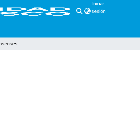
Iniciar
sesión
(current)
losenses.