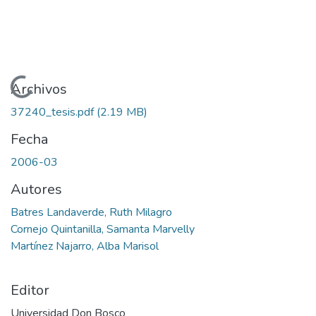
Cargando...
Archivos
37240_tesis.pdf
(2.19 MB)
Fecha
2006-03
Autores
Batres Landaverde, Ruth Milagro
Cornejo Quintanilla, Samanta Marvelly
Martínez Najarro, Alba Marisol
Editor
Universidad Don Bosco