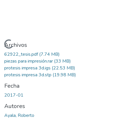
Cargando...
Archivos
62922_tesis.pdf
(7.74 MB)
piezas para impresión.rar
(33 MB)
protesis impresa 3d.igs
(22.53 MB)
protesis impresa 3d.stp
(19.98 MB)
Fecha
2017-01
Autores
Ayala, Roberto