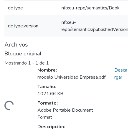
dc.type
info:eu-repo/semantics/Book
info:eu-
dc.type.version
repo/semantics/publishedVersion
Archivos
Bloque original
Mostrando
1 - 1 de 1
Nombre:
Desca
modelo Universidad Empresa.pdf
rgar
Tamaño:
1021.66 KB
Formato:
gando...
Adobe Portable Document
Format
Descripción: