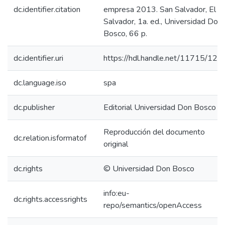
dc.identifier.citation
empresa 2013. San Salvador, El
Salvador, 1a. ed., Universidad Don
Bosco, 66 p.
dc.identifier.uri
https://hdl.handle.net/11715/124
dc.language.iso
spa
dc.publisher
Editorial Universidad Don Bosco
Reproducción del documento
dc.relation.isformatof
original
dc.rights
© Universidad Don Bosco
info:eu-
dc.rights.accessrights
repo/semantics/openAccess