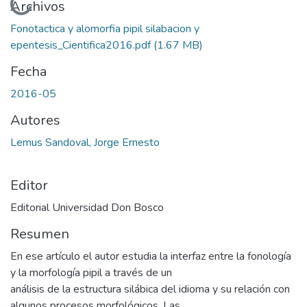
Cargando...
Archivos
Fonotactica y alomorfia pipil silabacion y
epentesis_Cientifica2016.pdf
(1.67 MB)
Fecha
2016-05
Autores
Lemus Sandoval, Jorge Ernesto
Editor
Editorial Universidad Don Bosco
Resumen
En ese artículo el autor estudia la interfaz entre la fonología
y la morfología pipil a través de un
análisis de la estructura silábica del idioma y su relación con
algunos procesos morfológicos. Las