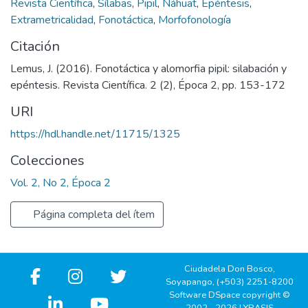
Revista Científica
,
Sílabas
,
Pipil
,
Náhuat
,
Epéntesis
,
Extrametricalidad
,
Fonotáctica
,
Morfofonología
Citación
Lemus, J. (2016). Fonotáctica y alomorfia pipil: silabación y
epéntesis. Revista Científica. 2 (2), Época 2, pp. 153-172
URI
https://hdl.handle.net/11715/1325
Colecciones
Vol. 2, No 2, Época 2
Página completa del ítem
Ciudadela Don Bosco,
Soyapango, (+503) 2251-8200
Software DSpace copyright ©