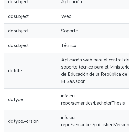
dc.subject
Aplicación
dc.subject
Web
dc.subject
Soporte
dc.subject
Técnico
Aplicación web para el control de
soporte técnico para el Ministerio
dc.title
de Educación de la República de
El Salvador.
info:eu-
dc.type
repo/semantics/bachelorThesis
info:eu-
dc.type.version
repo/semantics/publishedVersion