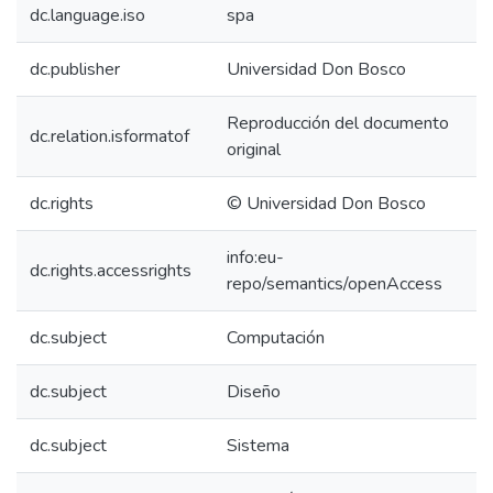
dc.language.iso
spa
dc.publisher
Universidad Don Bosco
Reproducción del documento
dc.relation.isformatof
original
dc.rights
© Universidad Don Bosco
info:eu-
dc.rights.accessrights
repo/semantics/openAccess
dc.subject
Computación
dc.subject
Diseño
dc.subject
Sistema