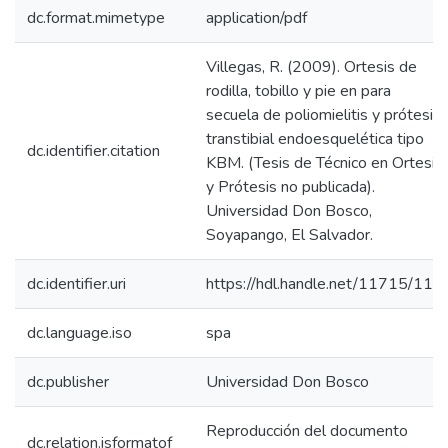
dc.format.mimetype
application/pdf
Villegas, R. (2009). Ortesis de
rodilla, tobillo y pie en para
secuela de poliomielitis y prótesis
transtibial endoesquelética tipo
dc.identifier.citation
KBM. (Tesis de Técnico en Ortesis
y Prótesis no publicada).
Universidad Don Bosco,
Soyapango, El Salvador.
dc.identifier.uri
https://hdl.handle.net/11715/116
dc.language.iso
spa
dc.publisher
Universidad Don Bosco
Reproducción del documento
dc.relation.isformatof