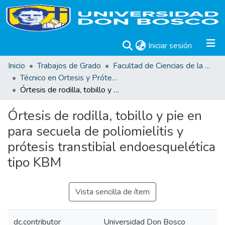
(current)
Iniciar sesión
Inicio
Trabajos de Grado
Facultad de Ciencias de la Rehabilitación
Técnico en Ortesis y Prótesis
Órtesis de rodilla, tobillo y pie en para secuela de poliomielitis y prótesis transtibial endoesquelética tipo KBM
Órtesis de rodilla, tobillo y pie en
para secuela de poliomielitis y
prótesis transtibial endoesquelética
tipo KBM
Vista sencilla de ítem
dc.contributor
Universidad Don Bosco