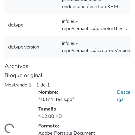
endoesquelética tipo KBM
info:eu-
dc.type
repo/semantics/bachelorThesis
info:eu-
dc.type.version
repo/semantics/acceptedVersion
Archivos
Bloque original
Mostrando
1 - 1 de 1
Nombre:
Desca
48374_tesis.pdf
rgar
Tamaño:
412.88 KB
Formato:
gando...
Adobe Portable Document