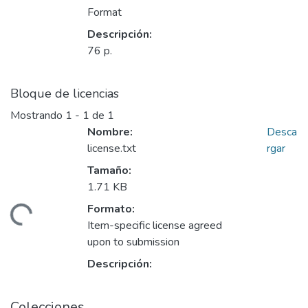
Format
Descripción:
76 p.
Bloque de licencias
Mostrando
1 - 1 de 1
Nombre:
Desca
license.txt
rgar
Tamaño:
1.71 KB
Formato:
gando...
Item-specific license agreed
upon to submission
Descripción:
Colecciones