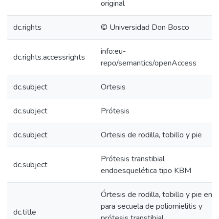
original
dc.rights
© Universidad Don Bosco
info:eu-
dc.rights.accessrights
repo/semantics/openAccess
dc.subject
Ortesis
dc.subject
Prótesis
dc.subject
Ortesis de rodilla, tobillo y pie
Prótesis transtibial
dc.subject
endoesquelética tipo KBM
Órtesis de rodilla, tobillo y pie en
para secuela de poliomielitis y
dc.title
prótesis transtibial