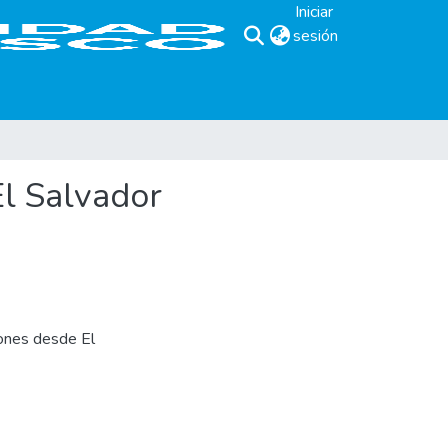
Iniciar
sesión
(current)
El Salvador
iones desde El