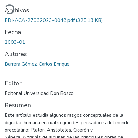
gando...
Archivos
EDI-ACA-27032023-0048.pdf
(325.13 KB)
Fecha
2003-01
Autores
Barrera Gómez, Carlos Enrique
Editor
Editorial Universidad Don Bosco
Resumen
Este artículo estudia algunos rasgos conceptuales de la
dignidad humana en cuatro grandes pensadores del mundo
grecolatino: Platón, Aristóteles, Cicerón y
Séneca. A través de algunas de las principales obras de