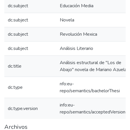
dc.subject
Educación Media
dc.subject
Novela
dc.subject
Revolución Mexica
dc.subject
Análisis Literario
Análisis estructural de "Los de
dc.title
Abajo" novela de Mariano Azuela
nfo:eu-
dc.type
repo/semantics/bachelorThesi
info:eu-
dc.type.version
repo/semantics/acceptedVersion
Archivos