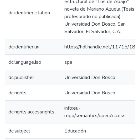
estructural de "Los de Abajo"
novela de Mariano Azuela.(Tesis d
dc.identifier.citation
profesorado no publicada).
Universidad Don Bosco, San
Salvador, El Salvador, C.A.
dc.identifier.uri
https://hdl.handle.net/11715/186
dc.language.iso
spa
dc.publisher
Universidad Don Bosco
dc.rights
Universidad Don Bosco
info:eu-
dc.rights.accessrights
repo/semantics/openAccess
dc.subject
Educación