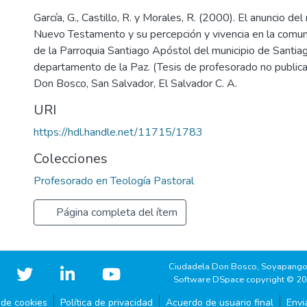
García, G., Castillo, R. y Morales, R. (2000). El anuncio del
Nuevo Testamento y su percepción y vivencia en la comu
de la Parroquia Santiago Apóstol del municipio de Santia
departamento de la Paz. (Tesis de profesorado no publica
Don Bosco, San Salvador, El Salvador C. A.
URI
https://hdl.handle.net/11715/1783
Colecciones
Profesorado en Teología Pastoral
Página completa del ítem
Ciudadela Don Bosco, Soyapango
Software DSpace copyright © 2
 de cookies
Política de privacidad
Acuerdo de usuario final
Envi