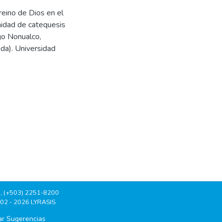
 reino de Dios en el
nidad de catequesis
go Nonualco,
da). Universidad
, (+503) 2251-8200
002 - 2026 LYRASIS
ar Sugerencias