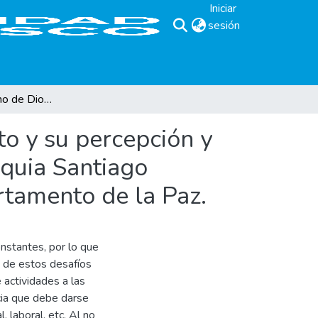
Iniciar
sesión
(current)
El anuncio del reino de Dios en el Nuevo Testamento y su percepción y vivencia en la comunidad de catequesis de la Parroquia Santiago Apóstol del municipio de Santiago Nonualco, departamento de la Paz.
to y su percepción y
oquia Santiago
rtamento de la Paz.
nstantes, por lo que
o de estos desafíos
 actividades a las
ia que debe darse
, laboral, etc. Al no